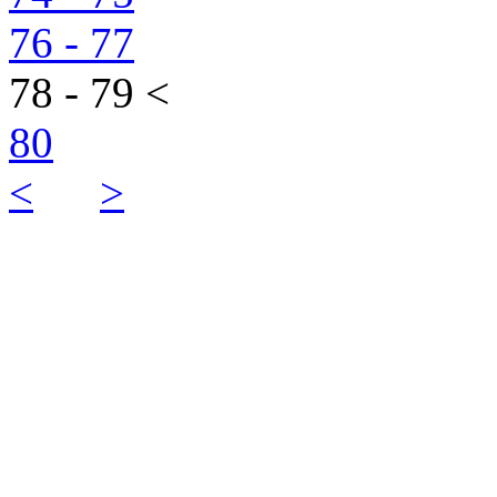
76 - 77
78 - 79 <
80
<
>