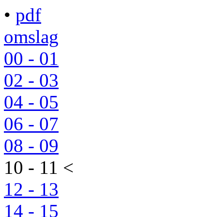
•
pdf
omslag
00 - 01
02 - 03
04 - 05
06 - 07
08 - 09
10 - 11 <
12 - 13
14 - 15