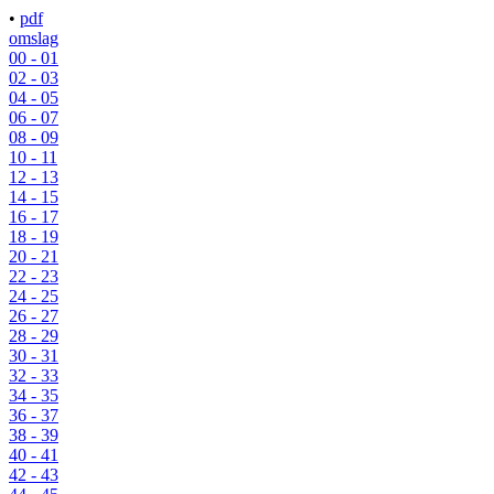
•
pdf
omslag
00 - 01
02 - 03
04 - 05
06 - 07
08 - 09
10 - 11
12 - 13
14 - 15
16 - 17
18 - 19
20 - 21
22 - 23
24 - 25
26 - 27
28 - 29
30 - 31
32 - 33
34 - 35
36 - 37
38 - 39
40 - 41
42 - 43