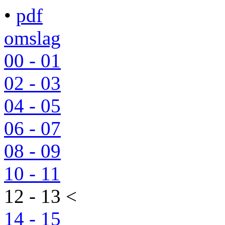
•
pdf
omslag
00 - 01
02 - 03
04 - 05
06 - 07
08 - 09
10 - 11
12 - 13 <
14 - 15