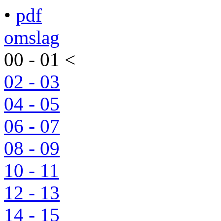
•
pdf
omslag
00 - 01 <
02 - 03
04 - 05
06 - 07
08 - 09
10 - 11
12 - 13
14 - 15