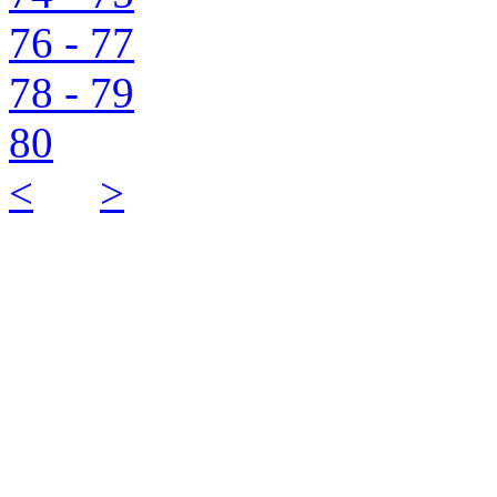
76 - 77
78 - 79
80
<
>